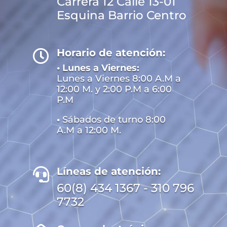
Carrera 12 Calle 13-01
Esquina Barrio Centro
Horario de atención:

• Lunes a Viernes:
Lunes a Viernes 8:00 A.M a
12:00 M. y 2:00 P.M a 6:00
P.M
•
Sábados de turno 8:00
A.M a 12:00 M.
Líneas de atención:

60(8) 434 1367 - 310 796
7732