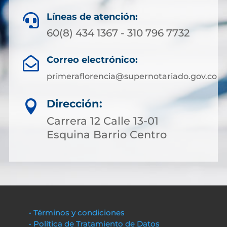
Líneas de atención:

60(8) 434 1367 - 310 796 7732
Correo electrónico:

primeraflorencia@supernotariado.gov.co
Dirección:

Carrera 12 Calle 13-01
Esquina Barrio Centro
• Términos y condiciones
• Política de Tratamiento de Datos