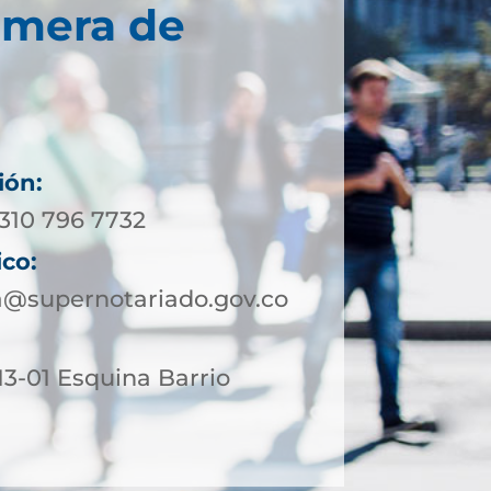
imera de
ión:
 310 796 7732
ico:
a@supernotariado.gov.co
 13-01 Esquina Barrio