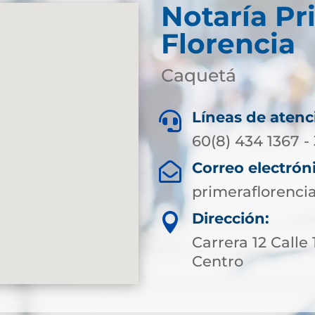
Notaría Pr
Florencia
Caquetá
Líneas de atenc

60(8) 434 1367 -
Correo electrón

primeraflorenci
Dirección:

Carrera 12 Calle
Centro