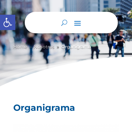
Abrir barra de herramientas
Home
Nosotros
Organigrama
9
9
Organigrama