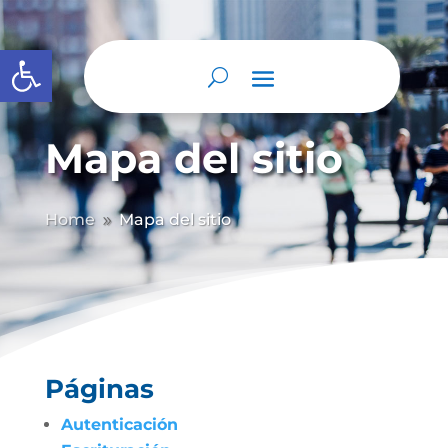
Abrir barra de herramientas
Mapa del sitio
Home
Mapa del sitio
9
Páginas
Autenticación