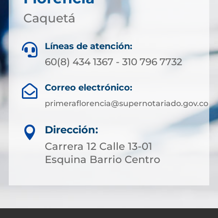
Caquetá
Líneas de atención:

60(8) 434 1367 - 310 796 7732
Correo electrónico:

primeraflorencia@supernotariado.gov.co
Dirección:

Carrera 12 Calle 13-01
Esquina Barrio Centro