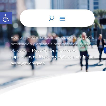
Abrir barra de herramientas
Home
Mecanismos internos de supervisión,
9
notificación y vigilancia pertinente del sujeto
obligado
Mecanismos internos de
9
supervisión, notificación y vigilancia pertinente
del sujeto obligado