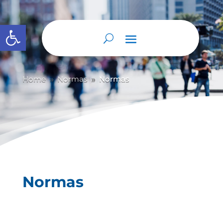
Abrir barra de herramientas
Home
Normas
Normas
9
9
Normas