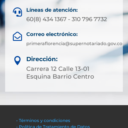
Líneas de atención:

60(8) 434 1367 - 310 796 7732
Correo electrónico:

primeraflorencia@supernotariado.gov.co
Dirección:

Carrera 12 Calle 13-01
Esquina Barrio Centro
• Términos y condiciones
• Política de Tratamiento de Datos