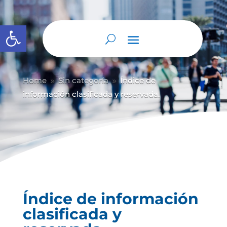
Abrir barra de herramientas
Home
Sin categoría
Índice de
9
9
información clasificada y reservada.
Índice de información
clasificada y