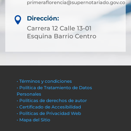
primeraflorencia@supernotariado.gov.co
Dirección:

Carrera 12 Calle 13-01
Esquina Barrio Centro
• Términos y condiciones
• Política de Tratamiento de Datos
Personales
• Políticas de derechos de autor
• Certificado de Accesibilidad
• Políticas de Privacidad Web
• Mapa del Sitio