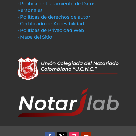
• Política de Tratamiento de Datos
Personales
• Políticas de derechos de autor
• Certificado de Accesibilidad
• Políticas de Privacidad Web
• Mapa del Sitio