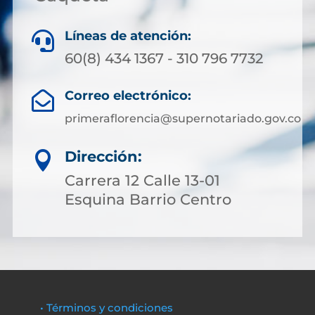
Líneas de atención:

60(8) 434 1367 - 310 796 7732
Correo electrónico:

primeraflorencia@supernotariado.gov.co
Dirección:

Carrera 12 Calle 13-01
Esquina Barrio Centro
• Términos y condiciones