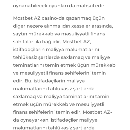
oynanabilecek oyunları də məhsul edir.
Mostbet AZ casino-da qazanmaq üçün
digər nəzərə alınmalıdırı xassələr arasında,
saytın mürəkkəb və məsuliyyətli finans
səhifələri ilə bağlıdır. Mostbet AZ,
istifadəçilərin maliyyə məlumatlarını
təhlükəsiz şərtlərdə saxlamaq və maliyyə
təminatlarını təmin etmək üçün mürəkkəb
və məsuliyyətli finans səhifələrini təmin
edir. Bu, istifadəçilərin maliyyə
məlumatlarını təhlükəsiz şərtlərdə
saxlamaq və maliyyə təminatlarını təmin
etmək üçün mürəkkəb və məsuliyyətli
finans səhifələrini təmin edir. Mostbet AZ-
da oynayarkən, istifadəçilər maliyyə
məlumatlarını təhlükəsiz şərtlərdə