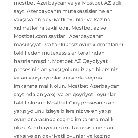
mostbet Azerbaycan və ya Mostbet AZ adlı
sayt, Azerbaycanın mütəxəssislərinə ən
yaxşı və ən qeyriyetli oyunlar və kazino
xidmətlərini təklif edir. Mostbet.az və
Mostbet.com saytları, Azerbaycanın
məsuliyyətli və təhlükəsiz oyun xidmətlərini
təklif edən mütəxəssislər tərəfindən
hazırlanmışdır. Mostbet AZ Qeydiyyat
prosesinin ən yaxşı yolunu izləyə bilərsiniz
və ən yaxşı oyunlar arasında seçmə
imkanına malik olun. Mostbet Azerbaycan
saytında ən yaxşı və ən qeyriyetli oyunlar
təklif olunur. Mostbet Giriş prosesinin ən
yaxşı yolunu izləyə bilərsiniz və ən yaxşı
oyunlar arasında seçmə imkanına malik
olun. Azerbaycanın mütəxəssislərinə ən
yaxşı və ən qeyriyetli oyunlar və kazino