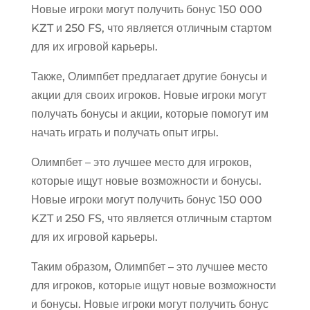
Новые игроки могут получить бонус 150 000
KZT и 250 FS, что является отличным стартом
для их игровой карьеры.
Также, Олимпбет предлагает другие бонусы и
акции для своих игроков. Новые игроки могут
получать бонусы и акции, которые помогут им
начать играть и получать опыт игры.
Олимпбет – это лучшее место для игроков,
которые ищут новые возможности и бонусы.
Новые игроки могут получить бонус 150 000
KZT и 250 FS, что является отличным стартом
для их игровой карьеры.
Таким образом, Олимпбет – это лучшее место
для игроков, которые ищут новые возможности
и бонусы. Новые игроки могут получить бонус