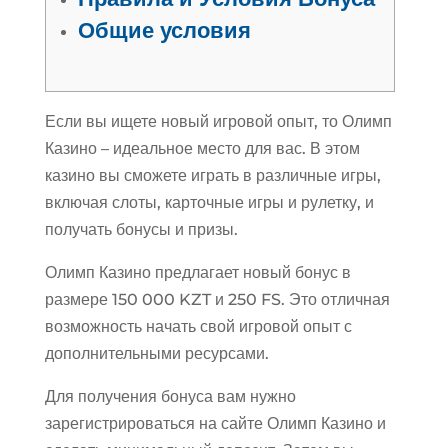
Общие условия
Если вы ищете новый игровой опыт, то Олимп
Казино – идеальное место для вас. В этом
казино вы сможете играть в различные игры,
включая слоты, карточные игры и рулетку, и
получать бонусы и призы.
Олимп Казино предлагает новый бонус в
размере 150 000 KZT и 250 FS. Это отличная
возможность начать свой игровой опыт с
дополнительными ресурсами.
Для получения бонуса вам нужно
зарегистрироваться на сайте Олимп Казино и