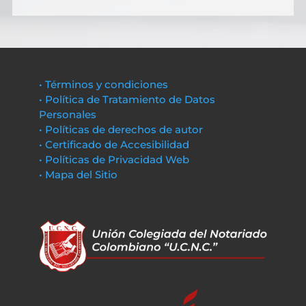
• Términos y condiciones
• Política de Tratamiento de Datos
Personales
• Políticas de derechos de autor
• Certificado de Accesibilidad
• Políticas de Privacidad Web
• Mapa del Sitio