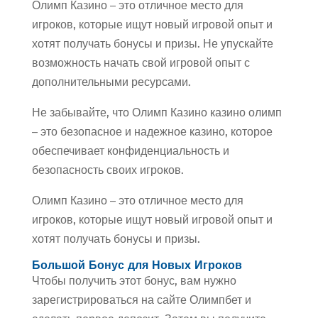
Олимп Казино – это отличное место для
игроков, которые ищут новый игровой опыт и
хотят получать бонусы и призы. Не упускайте
возможность начать свой игровой опыт с
дополнительными ресурсами.
Не забывайте, что Олимп Казино казино олимп
– это безопасное и надежное казино, которое
обеспечивает конфиденциальность и
безопасность своих игроков.
Олимп Казино – это отличное место для
игроков, которые ищут новый игровой опыт и
хотят получать бонусы и призы.
Большой Бонус для Новых Игроков
Чтобы получить этот бонус, вам нужно
зарегистрироваться на сайте Олимпбет и