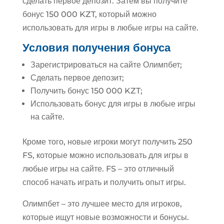
сделать первое депозит. Затем вы получите
бонус 150 000 KZT, который можно
использовать для игры в любые игры на сайте.
Условия получения бонуса
Зарегистрироваться на сайте Олимпбет;
Сделать первое депозит;
Получить бонус 150 000 KZT;
Использовать бонус для игры в любые игры
на сайте.
Кроме того, новые игроки могут получить 250
FS, которые можно использовать для игры в
любые игры на сайте. FS – это отличный
способ начать играть и получить опыт игры.
Олимпбет – это лучшее место для игроков,
которые ищут новые возможности и бонусы.