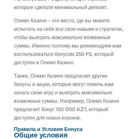
которые сделали минимальный депозит.
Олимп Казино – это место, где вы можете
испытать на себе все свои навыки и стратегии,
чтобы выиграть максимально возможные
суммы. Именно поэтому мы рекомендуем вам
воспользоваться бонусом 250 FS, который
доступен в Олимп Казино.
Также, Олимп Казино предлагает другие
бонусы и акции, которые могут помочь вам
начать свою игру и выиграть максимально
возможные суммы. Например, Олимп Казино
предлагает бонус 150 000 KZT, который
доступен для новых игроков.
Правила и Условия Бонуса
Общие условия