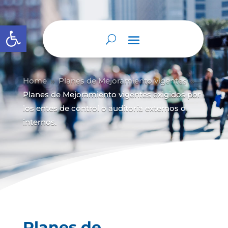
Abrir barra de herramientas
Home
Planes de Mejoramiento vigentes
9
9
Planes de Mejoramiento vigentes exigidos por
los entes de control o auditoría externos o
internos.
Planes de