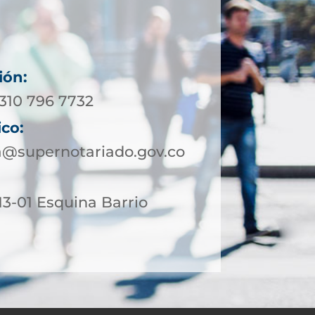
ión:
 310 796 7732
ico:
a@supernotariado.gov.co
 13-01 Esquina Barrio