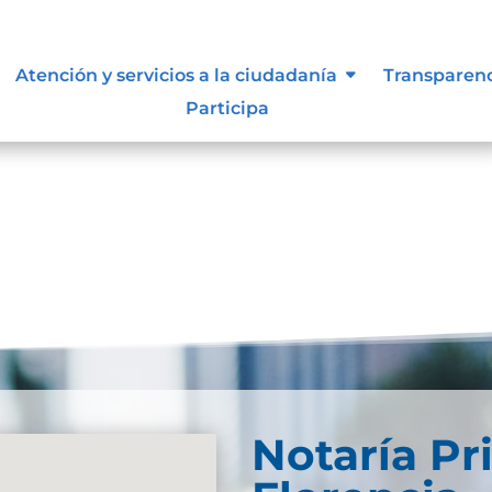
 vigentes exigidos por los entes
Atención y servicios a la ciudadanía
Transparen
externos o internos.
Participa
Notaría Pr