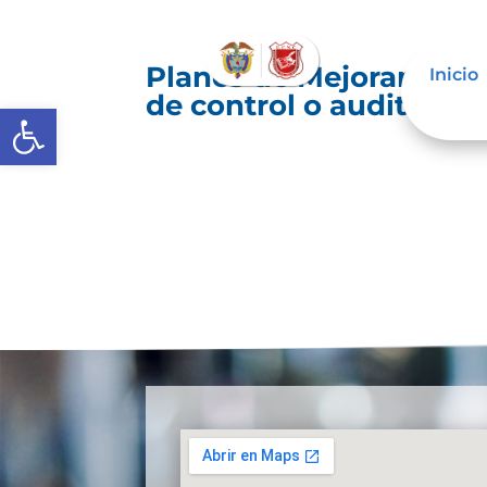
Planes de Mejoramiento
Inicio
de control o auditoría 
Abrir barra de herramientas