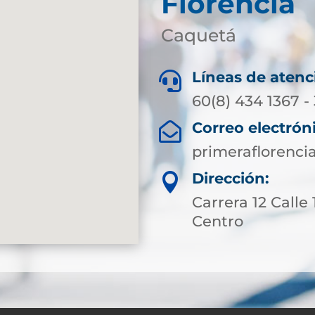
Florencia
Caquetá
Líneas de atenc

60(8) 434 1367 -
Correo electrón

primeraflorenci
Dirección:

Carrera 12 Calle
Centro