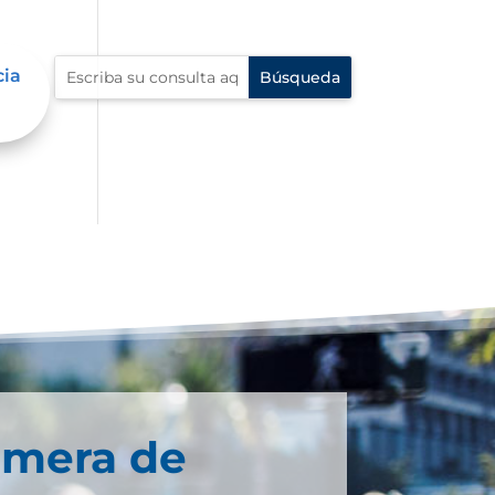
cia
imera de