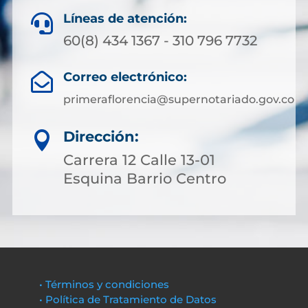
Líneas de atención:

60(8) 434 1367 - 310 796 7732
Correo electrónico:

primeraflorencia@supernotariado.gov.co
Dirección:

Carrera 12 Calle 13-01
Esquina Barrio Centro
• Términos y condiciones
• Política de Tratamiento de Datos