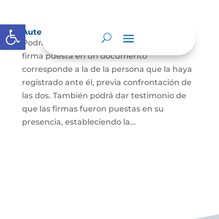
Abrir barra de herramientas
Autenticación de Firma
Podrá dar testimonio escrito de que la
firma puesta en un documento
corresponde a la de la persona que la haya
registrado ante él, previa confrontación de
las dos. También podrá dar testimonio de
que las firmas fueron puestas en su
presencia, estableciendo la...