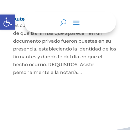
Abrir barra de herramientas
Autenticaciones
Es cuando el notario da testimonio escrito
de que las firmas que aparecen en un
documento privado fueron puestas en su
presencia, estableciendo la identidad de los
firmantes y dando fe del día en que el
hecho ocurrió. REQUISITOS: Asistir
personalmente a la notaría....