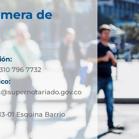
imera de
ión:
 310 796 7732
ico:
a@supernotariado.gov.co
 13-01 Esquina Barrio