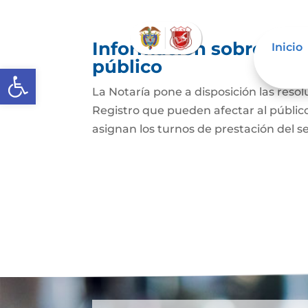
Información sobre deci
Inicio
público
Abrir barra de herramientas
La Notaría pone a disposición las res
Registro que pueden afectar al público
asignan los turnos de prestación del ser