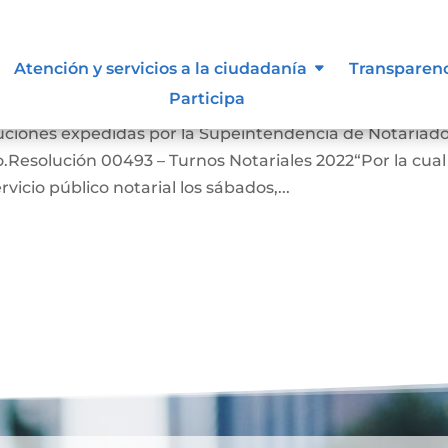
siones que puede afectar al
Atención y servicios a la ciudadanía
Transparen
Participa
oluciones expedidas por la Supeintendencia de Notariado
.Resolución 00493 – Turnos Notariales 2022“Por la cual
vicio público notarial los sábados,...