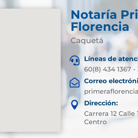
Notaría Pr
Florencia
Caquetá
Líneas de atenc

60(8) 434 1367 -
Correo electrón

primeraflorenci
Dirección:

Carrera 12 Calle
Centro