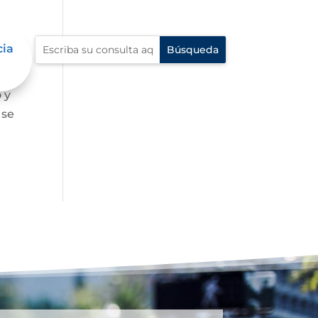
cia
 y
 se