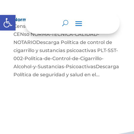
Abrir barra de herramientas
Normatividad
Censo Notarial CENSO-NOTARIALDescarga
CENso NORMA-TECNICA-CALIDAD-
NOTARIODescarga Política de control de
cigarrillo y sustancias psicoactivas PLT-SST-
002-Politica-de-Control-de-Cigarrillo-
Alcohol-y-Sustancias-PsicoactivasDescarga
Política de seguridad y salud en el...